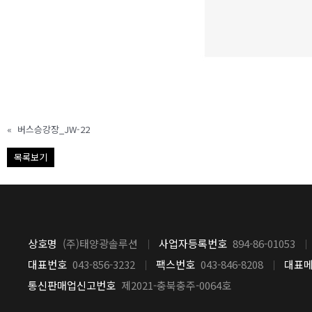
«
버스승강장_JW-22
목록보기
상호명
(주)태양광솔루션
사업자등록번호
894-86-01053
｜
대표번호
043-856-3232
팩스번호
043-846-8208
대표
｜
｜
통신판매업신고번호
제2021-충북충주-0064호