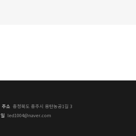
주소
충청북도 충주시 용탄농공1길 3
｜
메일
led1004@naver.com