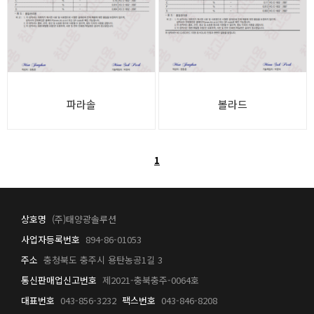
파라솔
볼라드
1
상호명
(주)태양광솔루션
사업자등록번호
894-86-01053
주소
충청북도 충주시 용탄농공1길 3
통신판매업신고번호
제2021-충북충주-0064호
대표번호
043-856-3232
팩스번호
043-846-8208