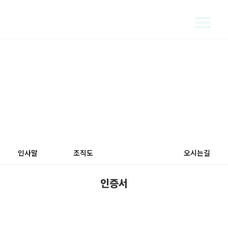
지속 가능한 에너지로 밝은 세상을 만듭니다
COMPANY
인사말
조직도
인증서
오시는길
인증서