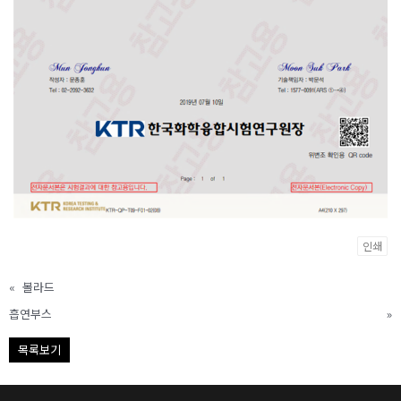
인쇄
«
볼라드
흡연부스
»
목록보기