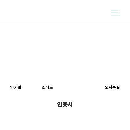
지속 가능한 에너지로 밝은 세상을 만듭니다
COMPANY
인사말
조직도
인증서
오시는길
인증서