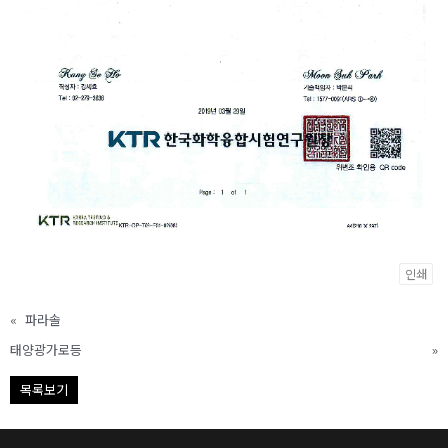
인쇄
«
파라솔
태양광가로등
»
목록보기