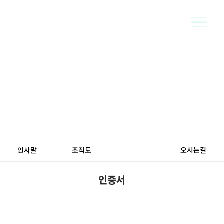
지속 가능한 에너지로 밝은 세상을 만듭니다
COMPANY
인사말
조직도
인증서
오시는길
인증서